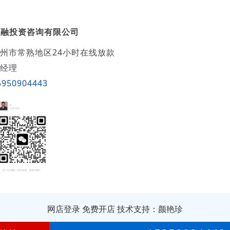
鑫融投资咨询有限公司
州市常熟地区24小时在线放款
经理
5950904443
网店登录
免费开店
技术支持：颜艳珍
第
1年