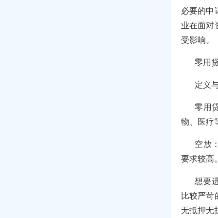
必要的申
业在面对
受影响。
零用
‌定义
‌零
物、医疗
‌空
要求较高
想要
比较严苛
无抵押无