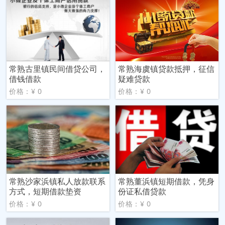
常熟古里镇民间借贷公司，
常熟海虞镇贷款抵押，征信
借钱借款
疑难贷款
价格：¥ 0
价格：¥ 0
常熟沙家浜镇私人放款联系
常熟董浜镇短期借款，凭身
方式，短期借款垫资
份证私借贷款
价格：¥ 0
价格：¥ 0