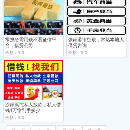
常熟急需用钱不看征信平
张家港市空放，常熟本地人
台，借贷公司
借贷咨询
价格：¥ 0
价格：¥ 0
沙家浜纯私人放款，私人借
钱1万拿到手多少
价格：¥ 0